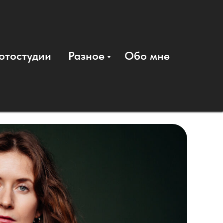
искать
отостудии
Разное
Обо мне
+7 (999) 17-042-17
г. Самара, ул. Гагарина 42