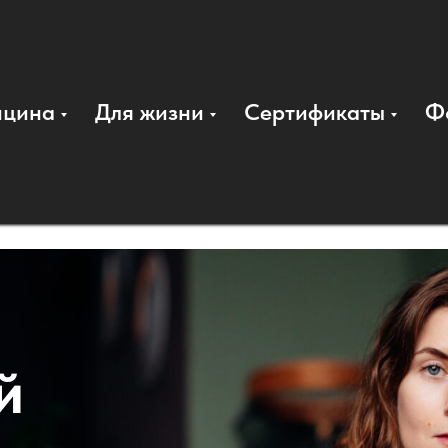
ицина
Для жизни
Сертификаты
Ф
убнов
приятно работать
ботать
й
промокоды