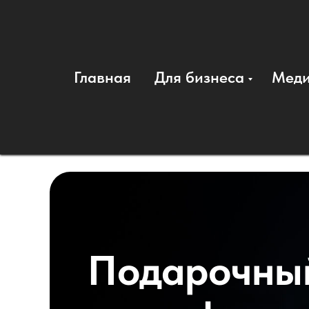
Главная
Для бизнеса
Мед
Максим Б
Фотограф, с которым 
Фотограф в Самаре,
с которым приятно ра
Подарочны