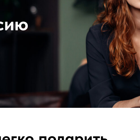
сию
легко подарить